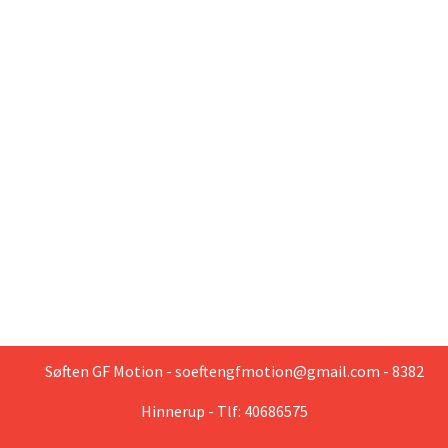
Søften GF Motion - soeftengfmotion@gmail.com - 8382
Hinnerup - Tlf: 40686575